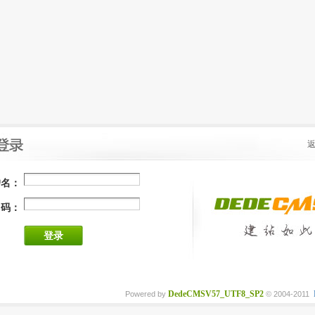
户名：
 码：
登录
DedeCMSV57_UTF8_SP2
Powered by
© 2004-2011